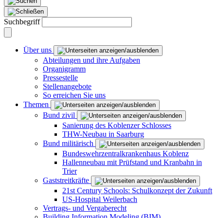
Suchbegriff
Über uns
Abteilungen und ihre Aufgaben
Organigramm
Pressestelle
Stellenangebote
So erreichen Sie uns
Themen
Bund zivil
Sanierung des Koblenzer Schlosses
THW-Neubau in Saarburg
Bund militärisch
Bundeswehrzentralkrankenhaus Koblenz
Hallenneubau mit Prüfstand und Kranbahn in
Trier
Gaststreitkräfte
21st Century Schools: Schulkonzept der Zukunft
US-Hospital Weilerbach
Vertrags- und Vergaberecht
Building Information Modeling (BIM)